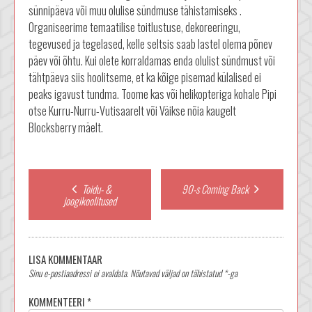
sünnipäeva või muu olulise sündmuse tähistamiseks .
Organiseerime temaatilise toitlustuse, dekoreeringu,
tegevused ja tegelased, kelle seltsis saab lastel olema põnev
päev või õhtu. Kui olete korraldamas enda olulist sündmust või
tähtpäeva siis hoolitseme, et ka kõige pisemad külalised ei
peaks igavust tundma. Toome kas või helikopteriga kohale Pipi
otse Kurru-Nurru-Vutisaarelt või Väikse nõia kaugelt
Blocksberry mäelt.
Post
Toidu- &
90-s Coming Back
joogikoolitused
navigation
LISA KOMMENTAAR
Sinu e-postiaadressi ei avaldata.
Nõutavad väljad on tähistatud
*
-ga
KOMMENTEERI
*