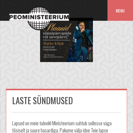
MENU
Skip
to
content
LASTE SÜNDMUSED
Lapsed on meie tulevik! Ministeerium suhtub sellesse väga
tõsiselt ja suure hasardiga. Pakume välja idee Teie lapse