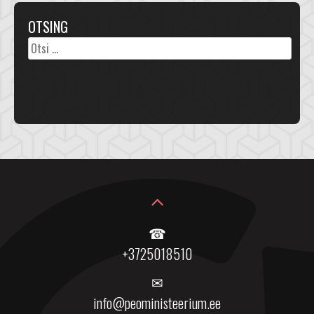
OTSING
Otsi:
☎
+3725018510
✉
info@peoministeerium.ee